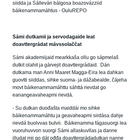
siidda ja Sállevári bálgosa boazovázziid
báikenammamáhtus - OuluREPO
Sámi dutkamii ja servodagaide leat
doavttergrádat mávssolaččat
Sámi akademiijaid mearkkaša ollu go sápmelaš
dutkit olahit ja gárvejit doavttergrádaid. Dán
dutkama man Anni Maaret Magga-Eira lea dahkan
guovtti siiddas, sihke suoma- ja dážabealde, čájeha
movt báikenammamáhttu sáhttá rievdat go
eanangeavaheapmi rievdá.
- Su dutkan duođašta maiddái mo sihke
báikenammamáhtu ja geavaheapmi sirdása dahje
rievdá buolvvas bulvii. Báikenamma fágasuorgi lea
vuoruhuvvon suorgi Sámi allaskuvllas ja danne
illudat mii go dát ođđa doavttergrádadutkan nanne