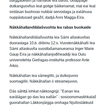
barggadettiin ja namaide lea dárbu. Goappáge
dutkanguovllus leat goitge báikenamat, mat eai leat
sirdásan buolvvas nubbái servodaga ja ealáhusa
nuppástusaid geažil, dadjá Anni Magga-Eira.
Nákkáhallandilálašvuohta lea rabas buokaide
Nákkáhallandilálašvuohta lea Sámi allaskuvllas
duorastaga 10.b. diibmu 12:s. Vuostenákkáhalli lea
Sámi allaskuvlla vuosttašamanueansa Inger Marie
Gaup Eira ja nákkáhallanjođiheaddji lea Oulu
universitehta Giellagas-instituhta professor Ante
Aikio.
Nákkáhallan lea sámegillii, ja dulkojuvvo
suomagillii. Nákkáhallan ii streamejuvvo.
Dás sáhttá lohkat nákkosgirjji:
"Eanan lea
earálágan go das lea eallán" : sosioonomastihkalaš
guorahallan Lákkonjárgga orohaga Njulloslákkuid