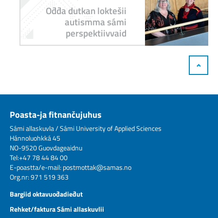
Ođđa dutkan loktešii
autismma sámi
perspektiivvaid
Poasta-ja fitnančujuhus
Sámi allaskuvla / Sámi University of Applied Sciences
Hánnoluohkká 45
NO-9520 Guovdageaidnu
Tel:+47 78 44 84 00
E-poastta/e-mail:
postmottak@samas.no
Org.nr: 971 519 363
Bargiid oktavuođadieđut
Rehket/faktura Sámi allaskuvlii