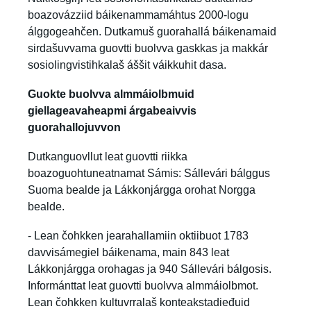
boazovázziid báikenammamáhtus 2000-logu
álggogeahčen. Dutkamuš guorahallá báikenamaid
sirdašuvvama guovtti buolvva gaskkas ja makkár
sosiolingvistihkalaš áššit váikkuhit dasa.
Guokte buolvva almmáiolbmuid
giellageavaheapmi árgabeaivvis
guorahallojuvvon
Dutkanguovllut leat guovtti riikka
boazoguohtuneatnamat Sámis: Sállevári bálggus
Suoma bealde ja Lákkonjárgga orohat Norgga
bealde.
- Lean čohkken jearahallamiin oktiibuot 1783
davvisámegiel báikenama, main 843 leat
Lákkonjárgga orohagas ja 940 Sállevári bálgosis.
Informánttat leat guovtti buolvva almmáiolbmot.
Lean čohkken kultuvrralaš konteakstadieđuid