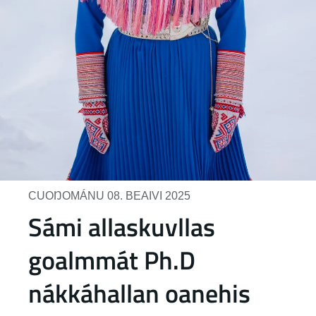
CUOŊOMÁNU 08. BEAIVI 2025
Sámi allaskuvllas
goalmmát Ph.D
nákkáhallan oanehis