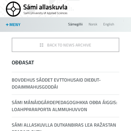
Jump to navigation
MENY
Sámegillii
Norsk
English
BACK TO NEWS ARCHIVE
OĐĐASAT
BOVDEHUS SÁDDET EVTTOHUSAID DIEĐUT-
DOAIMMAHUSGODDÁI
SÁMI MÁNÁIDGÁRDEPEDAGOGIHKKA OĐĐA ÁIGGIS:
LOAHPPARAPORTA ALMMUHUVVON
SÁMI ALLASKUVLLA DUTKANBIRAS LEA RAŽASTAN