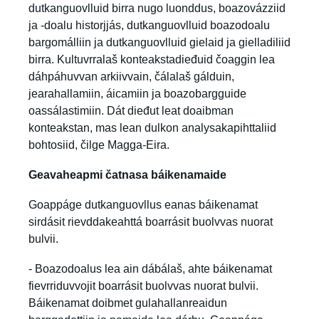
dutkanguovlluid birra nugo luonddus, boazovázziid
ja -doalu historjjás, dutkanguovlluid boazodoalu
bargomálliin ja dutkanguovlluid gielaid ja gielladiliid
birra. Kultuvrralaš konteakstadieđuid čoaggin lea
dáhpáhuvvan arkiivvain, čálalaš gálduin,
jearahallamiin, áicamiin ja boazobargguide
oassálastimiin. Dát dieđut leat doaibman
konteakstan, mas lean dulkon analysakapihttaliid
bohtosiid, čilge Magga-Eira.
Geavaheapmi čatnasa báikenamaide
Goappáge dutkanguovllus eanas báikenamat
sirdásit rievddakeahttá boarrásit buolvvas nuorat
bulvii.
- Boazodoalus lea ain dábálaš, ahte báikenamat
fievrriduvvojit boarrásit buolvvas nuorat bulvii.
Báikenamat doibmet gulahallanreaidun