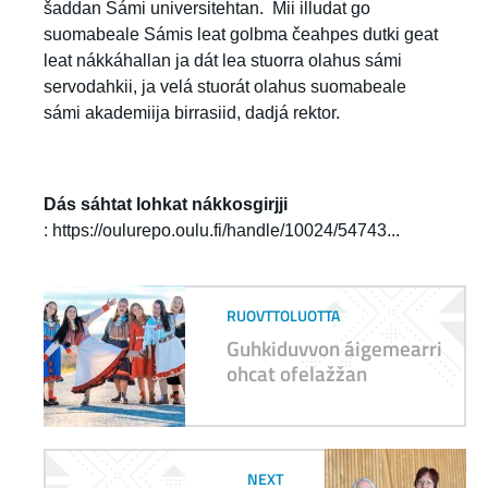
šaddan Sámi universitehtan. Mii illudat go
suomabeale Sámis leat golbma čeahpes dutki geat
leat nákkáhallan ja dát lea stuorra olahus sámi
servodahkii, ja velá stuorát olahus suomabeale
sámi akademiija birrasiid, dadjá rektor.
Dás sáhtat lohkat nákkosgirjji
:
https://oulurepo.oulu.fi/handle/10024/54743...
RUOVTTOLUOTTA
Guhkiduvvon áigemearri
ohcat ofelažžan
NEXT