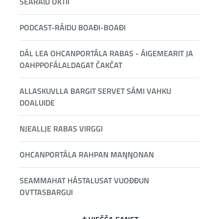
SEARAID OKTII
PODCAST-RÁIDU BOAĐI-BOAĐI
DÁL LEA OHCANPORTÁLA RABAS - ÁIGEMEARIT JA
OAHPPOFÁLALDAGAT ČAKČAT
ALLASKUVLLA BARGIT SERVET SÁMI VAHKU
DOALUIDE
NJEALLJE RABAS VIRGGI
OHCANPORTÁLA RAHPAN MAŊŊONAN
SEAMMAHAT HÁSTALUSAT VUOĐĐUN
OVTTASBARGUI