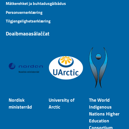
Mátkerehket ja buhtadusgáibádus
Personvernerklæring
Tilgjengelighetserklæring
Doaibmaoasálaččat
Nordisk
University of
The World
ministerråd
Arctic
Indigenous
Nations Higher
Education
Consortium