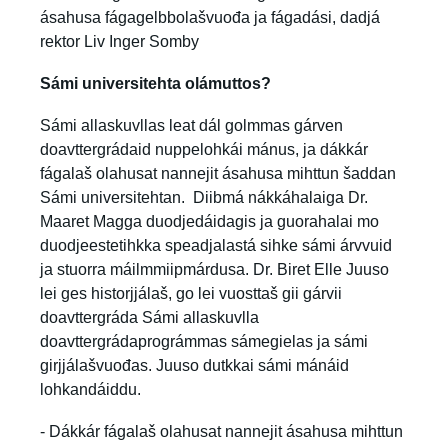
ásahusa fágagelbbolašvuođa ja fágadási, dadjá
rektor Liv Inger Somby
Sámi universitehta olámuttos?
Sámi allaskuvllas leat dál golmmas gárven
doavttergrádaid nuppelohkái mánus, ja dákkár
fágalaš olahusat nannejit ásahusa mihttun šaddan
Sámi universitehtan. Diibmá nákkáhalaiga Dr.
Maaret Magga duodjedáidagis ja guorahalai mo
duodjeestetihkka speadjalastá sihke sámi árvvuid
ja stuorra máilmmiipmárdusa. Dr. Biret Elle Juuso
lei ges historjjálaš, go lei vuosttaš gii gárvii
doavttergráda Sámi allaskuvlla
doavttergrádaprográmmas sámegielas ja sámi
girjjálašvuođas. Juuso dutkkai sámi mánáid
lohkandáiddu.
- Dákkár fágalaš olahusat nannejit ásahusa mihttun