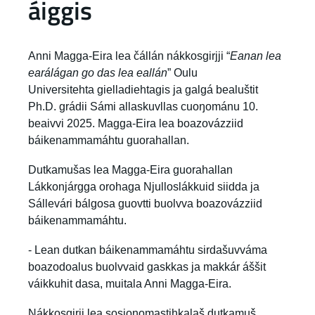
áiggis
Anni Magga-Eira lea čállán nákkosgirjji “
Eanan lea
earálágan go das lea eallán
” Oulu
Universitehta gielladiehtagis ja galgá bealuštit
Ph.D. grádii Sámi allaskuvllas cuoŋománu 10.
beaivvi 2025. Magga-Eira lea boazovázziid
báikenammamáhtu guorahallan.
Dutkamušas lea Magga-Eira guorahallan
Lákkonjárgga orohaga Njulloslákkuid siidda ja
Sállevári bálgosa guovtti buolvva boazovázziid
báikenammamáhtu.
- Lean dutkan báikenammamáhtu sirdašuvváma
boazodoalus buolvvaid gaskkas ja makkár áššit
váikkuhit dasa, muitala Anni Magga-Eira.
Nákkosgirji lea sosionomastihkalaš dutkamuš