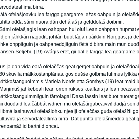
ervodateallima birra.
álá ofelašjoavku lea fargga geargame iežas oahpuin ja ofelašd
uhtta ođđa sámi nuora dán dehálaš ja gelddolaš doibmii.
 Sámi ofelašjagis lean oahppan hui olu! Lean oahppan hupmat
edjen jáhkkán nagodit, johtán buot lágan báikkiin Norggas, ja
ihke ohppiiguin ja oahpaheddjiiguin fáttáid birra main mun duođ
ansen-Seljebu (19) Ávágis eret, gii oalle fargga lea geargame 
us ja dan viđa eará ofelaččas geat gerget oahpuin ja ofelašdoa
30 skuvlla mátkkoštanplánas, gos dušše golbma lulimus fylkka 
átkkoštanguoimmis Mariela Nordsletta Sombys (19) leat maid
 Maŋimuš jahkebeali lean orron rukses koaffaris ja lean beassa
átkkoštanguimmiiguin fárrolaga! Dasa lassin leat buot nuorat g
ii duođaid lea čábbát ivdnen mu ofelašárgabeaivvi! dadjá son 
iibmá lasihuvvui ofelašlohku njealji ofelaččas guđa ofelažžii g
ultuvrra ja servodateallima birra. Dat guhtta ofelašnieidda geat
renoamážiid bártniid ohcat.