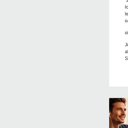
J
l
l
o
o
J
a
S