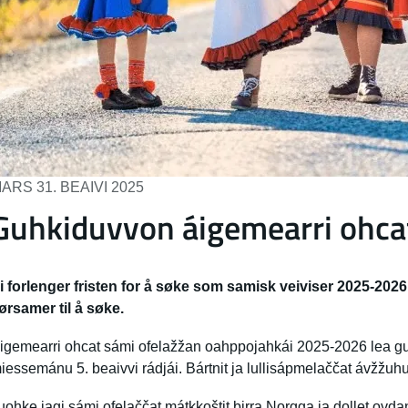
ARS 31. BEAIVI 2025
Guhkiduvvon áigemearri ohca
i forlenger fristen for å søke som samisk veiviser 2025-2026 t
ørsamer til å søke.
igemearri ohcat sámi ofelažžan oahppojahkái 2025-2026 lea guh
iessemánu 5. beaivvi rádjái. Bártnit ja lullisápmelaččat ávžžuh
uohke jagi sámi ofelaččat mátkkoštit birra Norgga ja dollet ovda