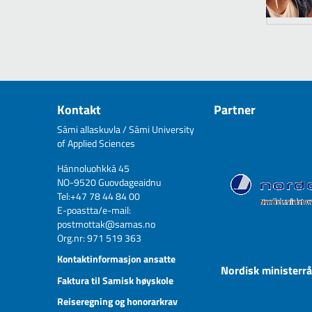
Kontakt
Partner
Sámi allaskuvla / Sámi University
of Applied Sciences
Hánnoluohkká 45
NO-9520 Guovdageaidnu
Tel:+47 78 44 84 00
E-poastta/e-mail:
postmottak@samas.no
Org.nr: 971 519 363
Kontaktinformasjon ansatte
Nordisk ministerr
Faktura til Samisk høyskole
Reiseregning og honorarkrav