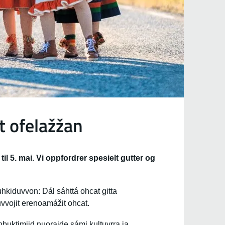
t ofelažžan
il 5. mai. Vi oppfordrer spesielt gutter og
kiduvvon: Dál sáhttá ohcat gitta
uvvojit erenoamážit ohcat.
nbuktimiid nuoraide sámi kultuvrra ja