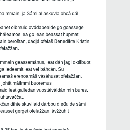
oaimmain, ja Sámi allaskuvla ohcá dál
 eanet olbmuid ovddabealde go goassege
 deháleamos lea go lean beassat hupmat
ain beroštan, dadjá ofelaš Benedikte Kristin
ofelažžan.
immain geassemánus, leat dán jagi oktiibuot
galledeamit leat vel báhcán. Su
 leamaš erenoamáš vásáhusat ofelažžan.
n johtit máilmmi buoremus
eaid leat galledan vuostáiváldán min bures,
duhtavaččat.
okčan dihte skuvllaid dárbbu dieđuide sámi
 geasset gerget ofelažžan, ávžžuhit