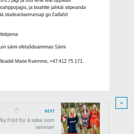
8-25 jagi ja dus ferte leat oppalaš
ahppojagis, ja boahtte jahkái stipeanda
tá studeantaorrunsaji go čađahit
ttskjema
iguin sámi ofelašdoaimmas Sámi
đeaddi Marie Kvernmo, +47 412 75 171.
NEXT
Ny frist for å søke som
veiviser