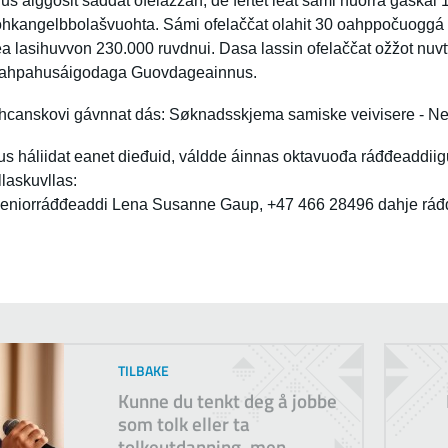
us áiggošit šaddat ofelažžan, de fertet leat sámi nuorra gaskal 1
ohkangelbbolašvuohta. Sámi ofelaččat olahit 30 oahppočuoggá o
ea lasihuvvon 230.000 ruvdnui. Dasa lassin ofelaččat ožžot nuvt
ahpahusáigodaga Guovdageainnus.
hcanskovi gávnnat dás:
Søknadsskjema samiske veivisere - Ne
us háliidat eanet dieđuid, váldde áinnas oktavuođa ráđđeaddi
llaskuvllas:
eniorráđđeaddi Lena Susanne Gaup, +47 466 28496 dahje ráđ
TILBAKE
Kunne du tenkt deg å jobbe
som tolk eller ta
tolkeutdanning, men