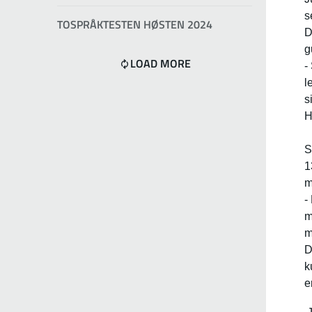
s
TOSPRÅKTESTEN HØSTEN 2024
D
g
LOAD MORE
-
l
s
H
S
1
m
-
m
m
D
k
e