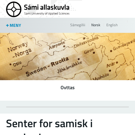
Jump to navigation
MENY
Sámegillii
Norsk
English
Ovttas
Senter for samisk i