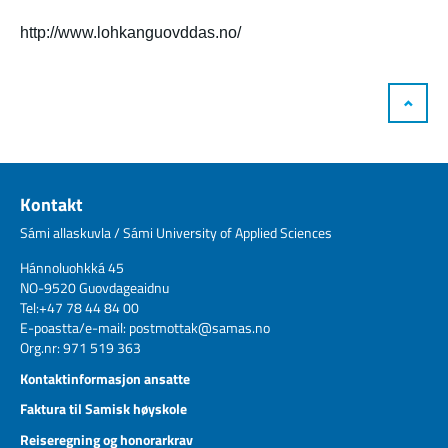
http://www.lohkanguovddas.no/
Kontakt
Sámi allaskuvla / Sámi University of Applied Sciences
Hánnoluohkká 45
NO-9520 Guovdageaidnu
Tel:+47 78 44 84 00
E-poastta/e-mail:
postmottak@samas.no
Org.nr: 971 519 363
Kontaktinformasjon ansatte
Faktura til Samisk høyskole
Reiseregning og honorarkrav