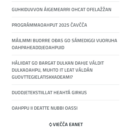
GUHKIDUVVON ÁIGEMEARRI OHCAT OFELAŽŽAN
PROGRÁMMAOAHPUT 2025 ČAVČČA
MÁILMMI BUORRE OĐAS GO SÁMEDIGGI VUORUHA
OAHPAHEADDJEOAHPUID
HÁLIIDAT GO BARGAT DULKAN DAHJE VÁLDIT
DULKAOAHPU, MUHTO IT LEAT VÁLDÁN
GUOVTTEGIELATISKKADEAMI?
DUODJETEKSTIILLAT HEAHTÁ GIRKUS
OAHPPU II DEATTE NUBBI OASSI
VIEČČA EANET