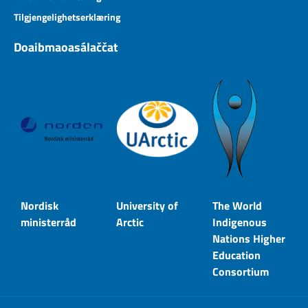
Tilgjengelighetserklæring
Doaibmaoasálaččat
Nordisk
University of
The World
ministerråd
Arctic
Indigenous
Nations Higher
Education
Consortium