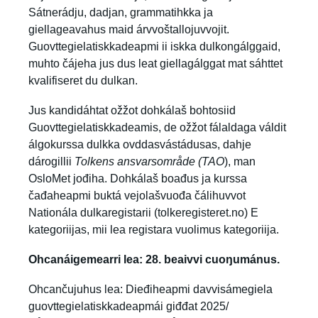
Sátnerádju, dadjan, grammatihkka ja
giellageavahus maid árvvoštallojuvvojit.
Guovttegielatiskkadeapmi ii iskka dulkongálggaid,
muhto čájeha jus dus leat giellagálggat mat sáhttet
kvalifiseret du dulkan.
Jus kandidáhtat ožžot dohkálaš bohtosiid
Guovttegielatiskkadeamis, de ožžot fálaldaga váldit
álgokurssa dulkka ovddasvástádusas, dahje
dárogillii
Tolkens ansvarsområde (TAO
), man
OsloMet jođiha. Dohkálaš boađus ja kurssa
čađaheapmi buktá vejolašvuođa čálihuvvot
Nationála dulkaregistarii (tolkeregisteret.no) E
kategoriijas, mii lea registara vuolimus kategoriija.
Ohcanáigemearri lea: 28. beaivvi cuoŋumánus.
Ohcančujuhus lea:
Dieđiheapmi davvisámegiela
guovttegielatiskkadeapmái giđđat 2025/