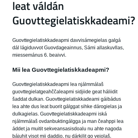
leat váldán
Guovttegielatiskkadeami?
Guovttegielatiskkadeapmi davvisámegielas galgá
dál lágiduvvot Guovdageainnus, Sámi allaskuvllas,
miessemánus 6. beaivvi.
Mii lea Guovttegielatiskkadeapmi?
Guovttegielatiskkadeapmi lea njálmmálaš
guovttegielatgeahččaleapmi sidjiide geat háliidit
šaddat dulkan. Guovttegielatiskkadeami gáibádus
lea ahte dus leat buorit gálggat sihke dárogielas ja
dulkagielas. Guovttegielatiskkadeapmi iská
njálmmálaš ovdanbuktingálgga ja man čeahppi lea
áddet ja muitit sekveansasisdoalu nu ahte nagoda
bájuhit visot mii daddjo, nu dárkilit go vejolaš.