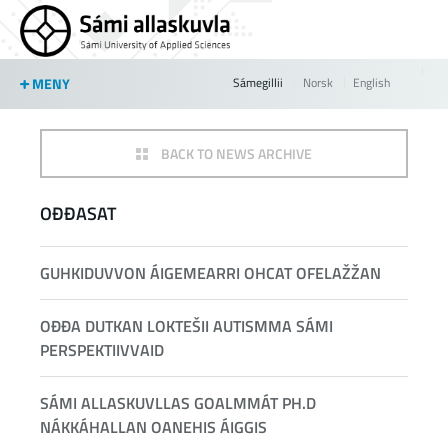
Jump to navigation
MENY
Sámegillii
Norsk
English
BACK TO NEWS ARCHIVE
OĐĐASAT
GUHKIDUVVON ÁIGEMEARRI OHCAT OFELAŽŽAN
OĐĐA DUTKAN LOKTEŠII AUTISMMA SÁMI
PERSPEKTIIVVAID
SÁMI ALLASKUVLLAS GOALMMÁT PH.D
NÁKKÁHALLAN OANEHIS ÁIGGIS