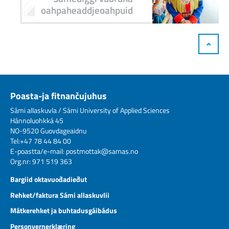
oahpaheaddjeoahpuid
Poasta-ja fitnančujuhus
Sámi allaskuvla / Sámi University of Applied Sciences
Hánnoluohkká 45
NO-9520 Guovdageaidnu
Tel:+47 78 44 84 00
E-poastta/e-mail:
postmottak@samas.no
Org.nr: 971 519 363
Bargiid oktavuođadieđut
Rehket/faktura Sámi allaskuvlii
Mátkerehket ja buhtadusgáibádus
Personvernerklæring