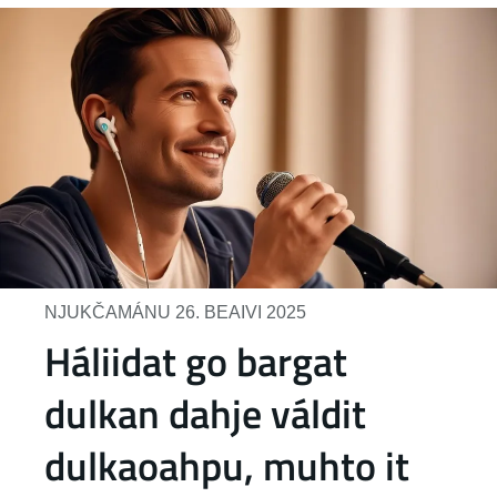
NJUKČAMÁNU 26. BEAIVI 2025
Háliidat go bargat
dulkan dahje váldit
dulkaoahpu, muhto it