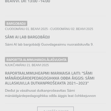
BEAIVVI. DII: 13:00 -14:00
BARGOBADJI
CUOŊOMÁNU 01. BEAIVI 2025
-
CUOŊOMÁNU 02. BEAIVI 2025
SÁMI AI LAB BARGOBÁDJI
Sámi AI lab bargobádji Guovdageainnu nuoraidskuvlla 9.
RAPORTTA ALMMUHANDILÁLAŠVUOHTA
NJUKČAMÁNU 21. BEAIVI 2025
RAPORTAALMMUHEAPMI MARIKAISA LAITI: "SÁMI
MÁNÁIDGÁRDEPEDAGOGIHKKA OĐĐA ÁIGGIS: SÁMI
ALLASKUVLLA DUTKANPROŠEAKTA 2021–2023"
Dieđut ja vásáhusat dutkanprošeavttas Sámi
mánáidgárdepedagogihkka ođđa áiggis leat čohkkejuvvon