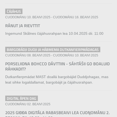
ČÁJÁHUS
CUOŊOMÁNU 10. BEAIVI 2025
-
CUOŊOMÁNU 16. BEAIVI 2025
RÁNUT JA RIEVTTIT
Ingemund Skålnes čájáhusrahpan lea 10.04.2025 dii. 11:00
BARGOBÁDJI DUOJI JA HÁBMEMA DUTKANFIERPMÁDAGAS
CUOŊOMÁNU 08. BEAIVI 2025
-
CUOŊOMÁNU 10. BEAIVI 2025
PORSELIIDNA BOHCCO DÁVTTIIN - SÁHTÁŠII GO BOALUID
RÁHKADIT?
Dutkanfierpmádat MAST doallá bargobájiid Duddjohagas, mas
leat sihke logaldallamat, bargobájit ja čájáhusrahpan.
DIGITAL ÅPEN DAG
CUOŊOMÁNU 02. BEAIVI 2025
2025 GIĐĐA DIGITÁLA RABASBEAIVI LEA CUOŊOMÁNU 2.