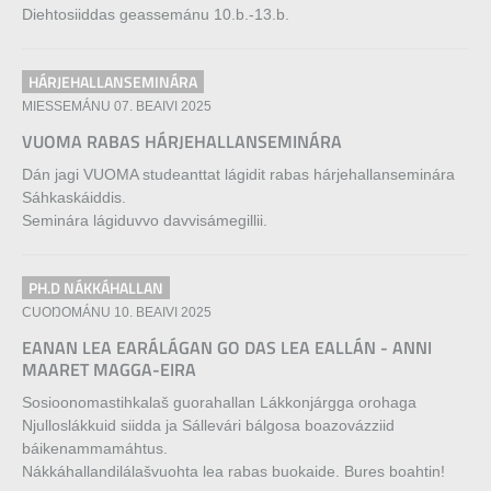
Diehtosiiddas geassemánu 10.b.-13.b.
HÁRJEHALLANSEMINÁRA
MIESSEMÁNU 07. BEAIVI 2025
VUOMA RABAS HÁRJEHALLANSEMINÁRA
Dán jagi VUOMA studeanttat lágidit rabas hárjehallanseminára
Sáhkaskáiddis.
Seminára lágiduvvo davvisámegillii.
PH.D NÁKKÁHALLAN
CUOŊOMÁNU 10. BEAIVI 2025
EANAN LEA EARÁLÁGAN GO DAS LEA EALLÁN - ANNI
MAARET MAGGA-EIRA
Sosioonomastihkalaš guorahallan Lákkonjárgga orohaga
Njulloslákkuid siidda ja Sállevári bálgosa boazovázziid
báikenammamáhtus.
Nákkáhallandilálašvuohta lea rabas buokaide. Bures boahtin!