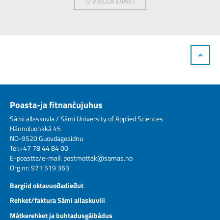
VIEČČA EANET
Poasta-ja fitnančujuhus
Sámi allaskuvla / Sámi University of Applied Sciences
Hánnoluohkká 45
NO-9520 Guovdageaidnu
Tel:+47 78 44 84 00
E-poastta/e-mail:
postmottak@samas.no
Org.nr: 971 519 363
Bargiid oktavuođadieđut
Rehket/faktura Sámi allaskuvlii
Mátkerehket ja buhtadusgáibádus