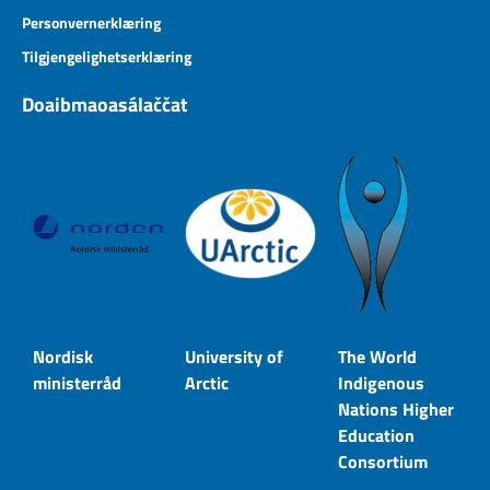
Personvernerklæring
Tilgjengelighetserklæring
Doaibmaoasálaččat
Nordisk
University of
The World
ministerråd
Arctic
Indigenous
Nations Higher
Education
Consortium