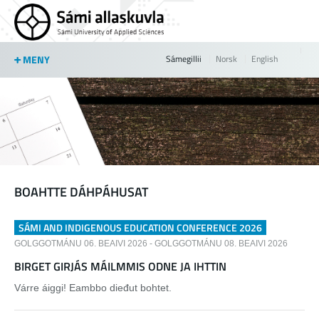
Jump to navigation
MENY
Sámegillii
Norsk
English
BOAHTTE DÁHPÁHUSAT
SÁMI AND INDIGENOUS EDUCATION CONFERENCE 2026
GOLGGOTMÁNU 06. BEAIVI 2026
-
GOLGGOTMÁNU 08. BEAIVI 2026
BIRGET GIRJÁS MÁILMMIS ODNE JA IHTTIN
Várre áiggi! Eambbo dieđut bohtet.