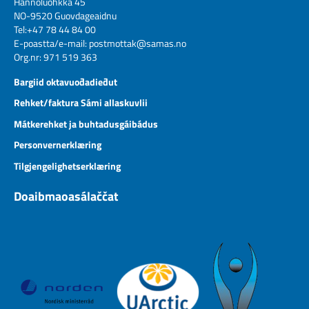
Hánnoluohkká 45
NO-9520 Guovdageaidnu
Tel:+47 78 44 84 00
E-poastta/e-mail:
postmottak@samas.no
Org.nr: 971 519 363
Bargiid oktavuođadieđut
Rehket/faktura Sámi allaskuvlii
Mátkerehket ja buhtadusgáibádus
Personvernerklæring
Tilgjengelighetserklæring
Doaibmaoasálaččat