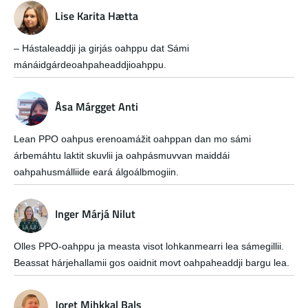
Lise Karita Hætta
– Hástaleaddji ja girjás oahppu dat Sámi
mánáidgárdeoahpaheaddjioahppu.
Åsa Márgget Anti
Lean PPO oahpus erenoamážit oahppan dan mo sámi
árbemáhtu laktit skuvlii ja oahpásmuvvan maiddái
oahpahusmálliide eará álgoálbmogiin.
Inger Márjá Nilut
Olles PPO-oahppu ja measta visot lohkanmearri lea sámegillii.
Beassat hárjehallamii gos oaidnit movt oahpaheaddji bargu lea.
Joret Mihkkal Bals