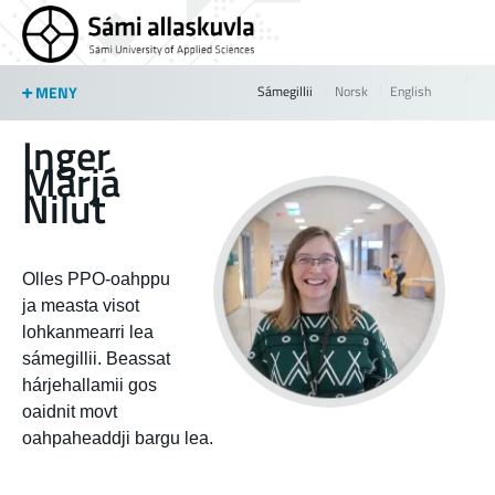
Jump to navigation
MENY
Sámegillii
Norsk
English
Inger
Márjá
Nilut
Olles PPO-oahppu
ja measta visot
lohkanmearri lea
sámegillii. Beassat
hárjehallamii gos
oaidnit movt
oahpaheaddji bargu lea.