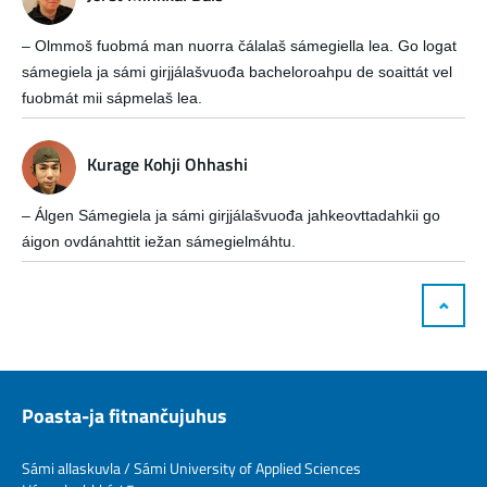
– Olmmoš fuobmá man nuorra čálalaš sámegiella lea. Go logat
sámegiela ja sámi girjjálašvuođa bacheloroahpu de soaittát vel
fuobmát mii sápmelaš lea.
Kurage Kohji Ohhashi
– Álgen Sámegiela ja sámi girjjálašvuođa jahkeovttadahkii go
áigon ovdánahttit iežan sámegielmáhtu.
Poasta-ja fitnančujuhus
Sámi allaskuvla / Sámi University of Applied Sciences