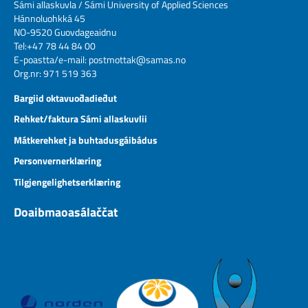
Sámi allaskuvla / Sámi University of Applied Sciences
Hánnoluohkká 45
NO-9520 Guovdageaidnu
Tel:+47 78 44 84 00
E-poastta/e-mail:
postmottak@samas.no
Org.nr: 971 519 363
Bargiid oktavuođadieđut
Rehket/faktura Sámi allaskuvlii
Mátkerehket ja buhtadusgáibádus
Personvernerklæring
Tilgjengelighetserklæring
Doaibmaoasálaččat