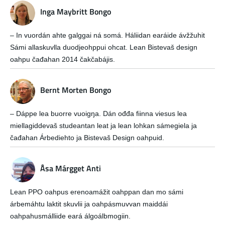
Inga Maybritt Bongo
– In vuordán ahte galggai ná somá. Háliidan earáide ávžžuhit
Sámi allaskuvlla duodjeohppui ohcat. Lean Bistevaš design
oahpu čađahan 2014 čakčabájis.
Bernt Morten Bongo
– Dáppe lea buorre vuoigŋa. Dán ođđa fiinna viesus lea
miellagiddevaš studeantan leat ja lean lohkan sámegiela ja
čađahan Árbediehto ja Bistevaš Design oahpuid.
Åsa Márgget Anti
Lean PPO oahpus erenoamážit oahppan dan mo sámi
árbemáhtu laktit skuvlii ja oahpásmuvvan maiddái
oahpahusmálliide eará álgoálbmogiin.