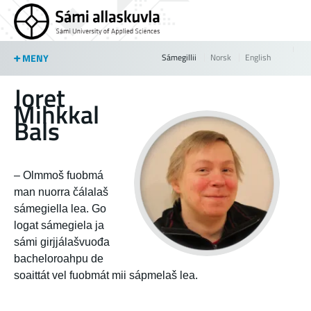
Jump to navigation
MENY
Sámegillii
Norsk
English
Joret
Mihkkal
Bals
– Olmmoš fuobmá
man nuorra čálalaš
sámegiella lea. Go
logat sámegiela ja
sámi girjjálašvuođa
bacheloroahpu de
soaittát vel fuobmát mii sápmelaš lea.