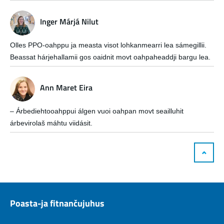
Inger Márjá Nilut
Olles PPO-oahppu ja measta visot lohkanmearri lea sámegillii.
Beassat hárjehallamii gos oaidnit movt oahpaheaddji bargu lea.
Ann Maret Eira
– Árbediehtooahppui álgen vuoi oahpan movt seailluhit
árbevirolaš máhtu viidásit.
Poasta-ja fitnančujuhus