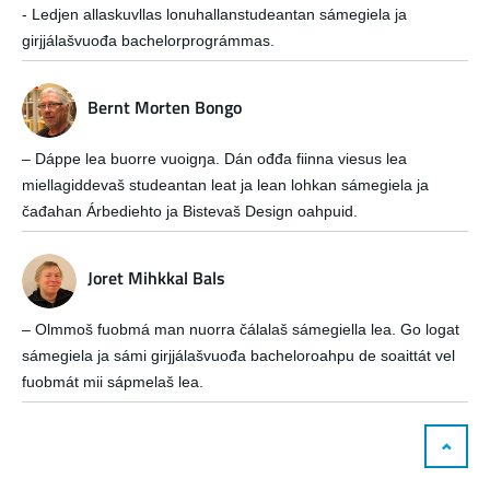
- Ledjen allaskuvllas lonuhallanstudeantan sámegiela ja
girjjálašvuođa bachelorprográmmas.
Bernt Morten Bongo
– Dáppe lea buorre vuoigŋa. Dán ođđa fiinna viesus lea
miellagiddevaš studeantan leat ja lean lohkan sámegiela ja
čađahan Árbediehto ja Bistevaš Design oahpuid.
Joret Mihkkal Bals
– Olmmoš fuobmá man nuorra čálalaš sámegiella lea. Go logat
sámegiela ja sámi girjjálašvuođa bacheloroahpu de soaittát vel
fuobmát mii sápmelaš lea.