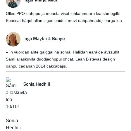
Olles PPO-oahppu ja measta visot lohkanmearri lea sámegillii.
Beassat hárjehallamii gos oaidnit movt oahpaheaddji bargu lea.
Inga Maybritt Bongo
– In vuordán ahte galggai ná somá. Háliidan earáide ávžžuhit
Sámi allaskuvlla duodjeohppui ohcat. Lean Bistevaš design
oahpu čađahan 2014 čakčabájis.
Sonia Hedhili