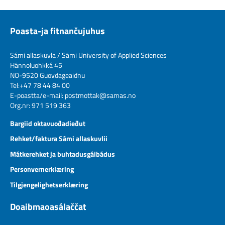
Poasta-ja fitnančujuhus
Sámi allaskuvla / Sámi University of Applied Sciences
Hánnoluohkká 45
NO-9520 Guovdageaidnu
Tel:+47 78 44 84 00
E-poastta/e-mail:
postmottak@samas.no
Org.nr: 971 519 363
Bargiid oktavuođadieđut
Rehket/faktura Sámi allaskuvlii
Mátkerehket ja buhtadusgáibádus
Personvernerklæring
Tilgjengelighetserklæring
Doaibmaoasálaččat