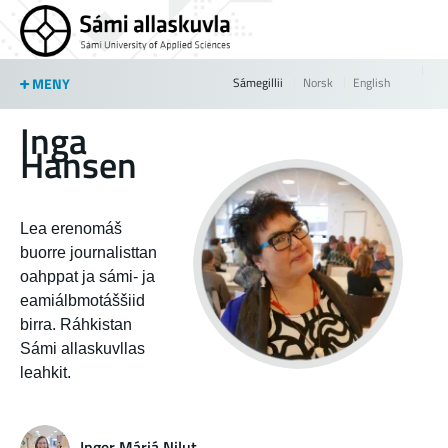
Jump to navigation
MENY
Sámegillii
Norsk
English
Inga
Hansen
Lea erenomáš
buorre journalisttan
oahppat ja sámi- ja
eamiálbmotáššiid
birra. Ráhkistan
Sámi allaskuvllas
leahkit.
Inger Márjá Nilut