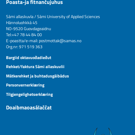
Poasta-ja fitnančujuhus
Sámi allaskuvla / Sámi University of Applied Sciences
Hánnoluohkká 45
NO-9520 Guovdageaidnu
Tel:+47 78 44 84 00
E-poastta/e-mail:
postmottak@samas.no
Org.nr: 971 519 363
Bargiid oktavuođadieđut
Rehket/faktura Sámi allaskuvlii
Mátkerehket ja buhtadusgáibádus
Personvernerklæring
Tilgjengelighetserklæring
Doaibmaoasálaččat