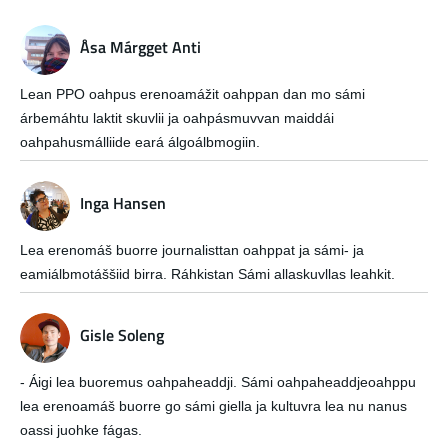
Åsa Márgget Anti
Lean PPO oahpus erenoamážit oahppan dan mo sámi
árbemáhtu laktit skuvlii ja oahpásmuvvan maiddái
oahpahusmálliide eará álgoálbmogiin.
Inga Hansen
Lea erenomáš buorre journalisttan oahppat ja sámi- ja
eamiálbmotáššiid birra. Ráhkistan Sámi allaskuvllas leahkit.
Gisle Soleng
- Áigi lea buoremus oahpaheaddji. Sámi oahpaheaddjeoahppu
lea erenoamáš buorre go sámi giella ja kultuvra lea nu nanus
oassi juohke fágas.