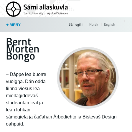
Jump to navigation
MENY
Sámegillii
Norsk
English
Bernt
Morten
Bongo
– Dáppe lea buorre
vuoigŋa. Dán ođđa
fiinna viesus lea
miellagiddevaš
studeantan leat ja
lean lohkan
sámegiela ja čađahan Árbediehto ja Bistevaš Design
oahpuid.