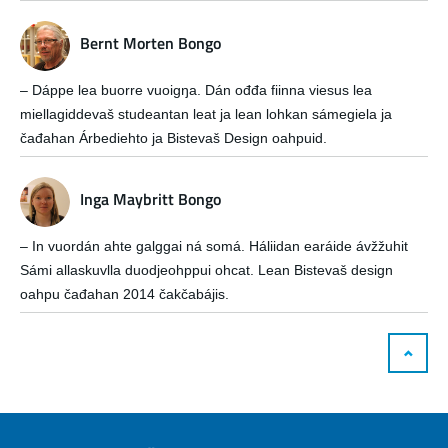
Bernt Morten Bongo
– Dáppe lea buorre vuoigŋa. Dán ođđa fiinna viesus lea
miellagiddevaš studeantan leat ja lean lohkan sámegiela ja
čađahan Árbediehto ja Bistevaš Design oahpuid.
Inga Maybritt Bongo
– In vuordán ahte galggai ná somá. Háliidan earáide ávžžuhit
Sámi allaskuvlla duodjeohppui ohcat. Lean Bistevaš design
oahpu čađahan 2014 čakčabájis.