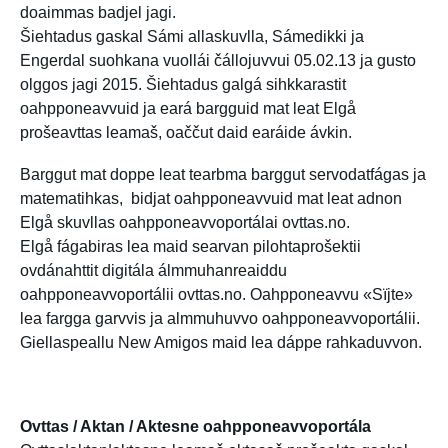
doaimmas badjel jagi.
Šiehtadus gaskal Sámi allaskuvlla, Sámedikki ja
Engerdal suohkana vuollái čállojuvvui 05.02.13 ja gusto
olggos jagi 2015. Šiehtadus galgá sihkkarastit
oahpponeavvuid ja eará bargguid mat leat Elgå
prošeavttas leamaš, oaččut daid earáide ávkin.
Barggut mat doppe leat tearbma barggut servodatfágas ja
matematihkas, bidjat oahpponeavvuid mat leat adnon
Elgå skuvllas oahpponeavvoportálai ovttas.no.
Elgå fágabiras lea maid searvan pilohtaprošektii
ovdánahttit digitála álmmuhanreaiddu
oahpponeavvoportálii ovttas.no. Oahpponeavvu «Sïjte»
lea fargga garvvis ja almmuhuvvo oahpponeavvoportálii.
Giellaspeallu New Amigos maid lea dáppe rahkaduvvon.
Ovttas / Aktan / Aktesne oahpponeavvoportála