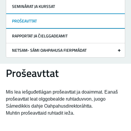
SEMINÁRAT JA KURSSAT
PROŠEAVTTAT
RAPPORTAT JA ČIELGGADEAMIT
NETSAM- SÁMI OAHPAHUSA FIERPMÁDAT
Prošeavttat
Mis lea iešguđetlágan prošeavttat ja doaimmat. Eanaš
prošeavttat leat olggobealde ruhtaduvvon, juogo
Sámedikkis dahje Oahpahusdirektoráhtta.
Muhtin prošeavttaid ruhtadit ieža.