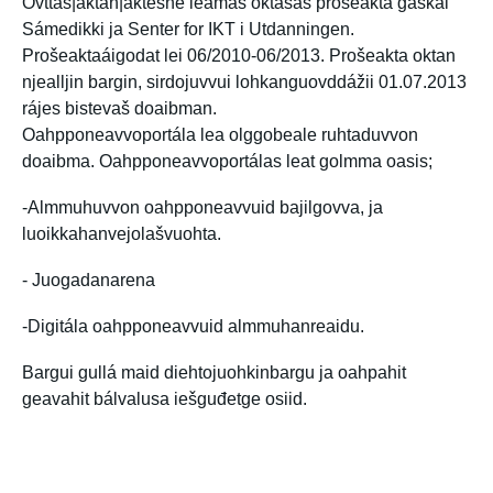
Ovttas|aktan|aktesne leamaš oktasaš prošeakta gaskal
Sámedikki ja Senter for IKT i Utdanningen.
Prošeaktaáigodat lei 06/2010-06/2013. Prošeakta oktan
njealljin bargin, sirdojuvvui lohkanguovddážii 01.07.2013
rájes bistevaš doaibman.
Oahpponeavvoportála lea olggobeale ruhtaduvvon
doaibma. Oahpponeavvoportálas leat golmma oasis;
-Almmuhuvvon oahpponeavvuid bajilgovva, ja
luoikkahanvejolašvuohta.
- Juogadanarena
-Digitála oahpponeavvuid almmuhanreaidu.
Bargui gullá maid diehtojuohkinbargu ja oahpahit
geavahit bálvalusa iešguđetge osiid.