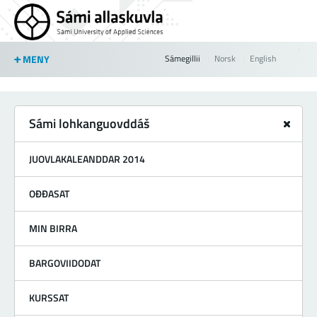
Jump to navigation
MENY
Sámegillii
Norsk
English
Sámi lohkanguovddáš
JUOVLAKALEANDDAR 2014
OĐĐASAT
MIN BIRRA
BARGOVIIDODAT
KURSSAT