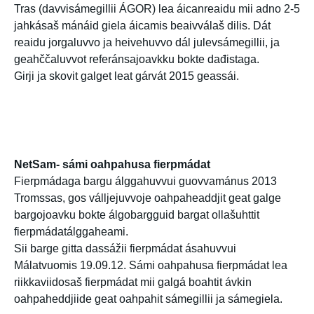
Tras (davvisámegillii ÁGOR) lea áicanreaidu mii adno 2-5
jahkásaš mánáid giela áicamis beaivválaš dilis. Dát
reaidu jorgaluvvo ja heivehuvvo dál julevsámegillii, ja
geahččaluvvot referánsajoavkku bokte dađistaga.
Girji ja skovit galget leat gárvát 2015 geassái.
NetSam- sámi oahpahusa fierpmádat
Fierpmádaga bargu álggahuvvui guovvamánus 2013
Tromssas, gos válljejuvvoje oahpaheaddjit geat galge
bargojoavku bokte álgobargguid bargat ollašuhttit
fierpmádatálggaheami.
Sii barge gitta dassážii fierpmádat ásahuvvui
Málatvuomis 19.09.12. Sámi oahpahusa fierpmádat lea
riikkaviidosaš fierpmádat mii galgá boahtit ávkin
oahpaheddjiide geat oahpahit sámegillii ja sámegiela.