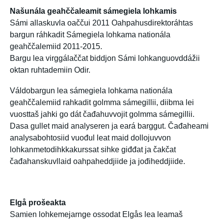
Našunála geahččaleamit sámegiela lohkamis
Sámi allaskuvla oaččui 2011 Oahpahusdirektoráhtas
bargun ráhkadit Sámegiela lohkama nationála
geahččalemiid 2011-2015.
Bargu lea virggálaččat biddjon Sámi lohkanguovddážii
oktan ruhtademiin Odir.
Váldobargun lea sámegiela lohkama nationála
geahččalemiid rahkadit golmma sámegillii, diibma lei
vuosttaš jahki go dát čađahuvvojit golmma sámegillii.
Dasa gullet maid analyseren ja eará barggut. Čađaheami
analysabohtosiid vuođul leat maid dollojuvvon
lohkanmetodihkkakurssat sihke giđđat ja čakčat
čađahanskuvllaid oahpaheddjiide ja jođiheddjiide.
Elgå prošeakta
Samien lohkemejarnge ossodat Elgås lea leamaš