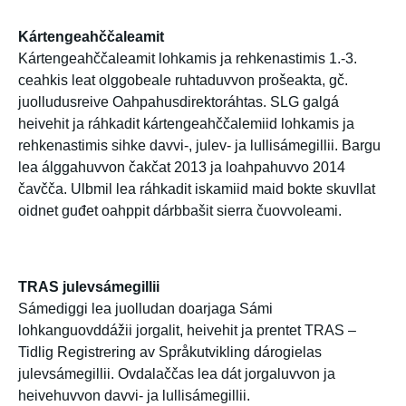
Kártengeahččaleamit
Kártengeahččaleamit lohkamis ja rehkenastimis 1.-3.
ceahkis leat olggobeale ruhtaduvvon prošeakta, gč.
juolludusreive Oahpahusdirektoráhtas. SLG galgá
heivehit ja ráhkadit kártengeahččalemiid lohkamis ja
rehkenastimis sihke davvi-, julev- ja lullisámegillii. Bargu
lea álggahuvvon čakčat 2013 ja loahpahuvvo 2014
čavčča. Ulbmil lea ráhkadit iskamiid maid bokte skuvllat
oidnet guđet oahppit dárbbašit sierra čuovvoleami.
TRAS julevsámegillii
Sámediggi lea juolludan doarjaga Sámi
lohkanguovddážii jorgalit, heivehit ja prentet TRAS –
Tidlig Registrering av Språkutvikling dárogielas
julevsámegillii. Ovdalaččas lea dát jorgaluvvon ja
heivehuvvon davvi- ja lullisámegillii.