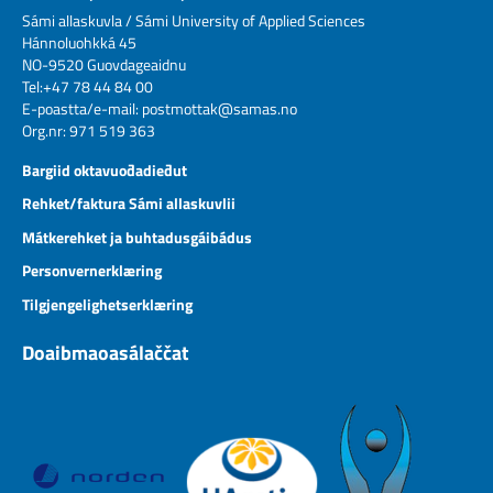
Sámi allaskuvla / Sámi University of Applied Sciences
Hánnoluohkká 45
NO-9520 Guovdageaidnu
Tel:+47 78 44 84 00
E-poastta/e-mail:
postmottak@samas.no
Org.nr: 971 519 363
Bargiid oktavuođadieđut
Rehket/faktura Sámi allaskuvlii
Mátkerehket ja buhtadusgáibádus
Personvernerklæring
Tilgjengelighetserklæring
Doaibmaoasálaččat