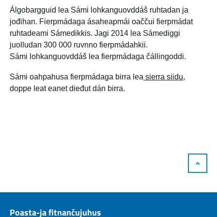
Álgobargguid lea Sámi lohkanguovddáš ruhtadan ja
jođihan. Fierpmádaga ásaheapmái oaččui fierpmádat
ruhtadeami Sámedikkis. Jagi 2014 lea Sámediggi
juolludan 300 000 ruvnno fierpmádahkii.
Sámi lohkanguovddáš lea fierpmádaga čállingoddi.
Sámi oahpahusa fierpmádaga birra lea
sierra siidu,
doppe leat eanet dieđut dán birra.
Poasta-ja fitnančujuhus