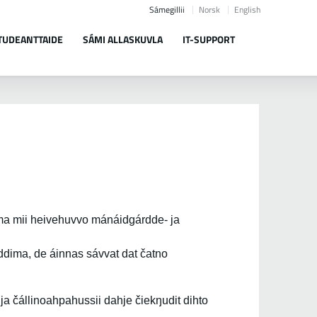
Sámegillii
Norsk
English
TUDEANTTAIDE
SÁMI ALLASKUVLA
IT-SUPPORT
ma mii heivehuvvo mánáidgárdde- ja
dima, de áinnas sávvat dat čatno
 ja čállinoahpahussii dahje čiekŋudit dihto