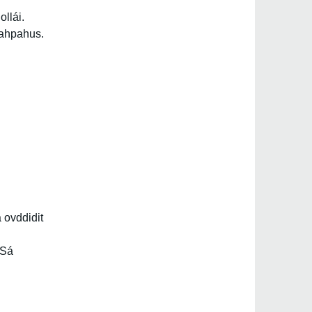
ollái.
oahpahus.
M/S*
M/S
 ovddidit
| Sá
 S