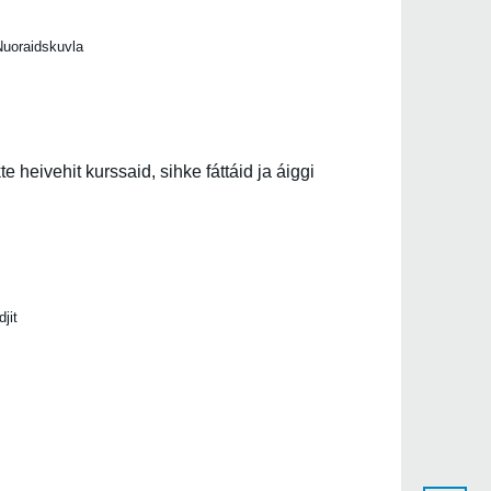
oraidskuvla
 heivehit kurssaid, sihke fáttáid ja áiggi
jit