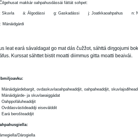
Čilgehusat makkár oahpahusdássái fáttát sohpet:
: Skuvla á: Álgodássi g: Gaskadássi j: Joatkkaoahpahus n: Nu
: Mánáidgárdi
us leat eará sávaldagat go mat dás čužžot, sáhttá diŋgojumi bokte
áfus. Kurssat sáhttet bistit moatti diimmus gitta moatti beaivái.
lbmiljoavku:
Mánáidgárdebargit, ovdaskuvlaoahpaheaddjit, oahpaheaddjit, skuvlajođiheadd
Mánáidgárde- ja skuvlaeaiggádat
Oahppofáluheaddjit
Ovddasvástideaddji eiseválddit
Eará berošteaddjit
ahpahusgiella:
ámegiella/Dárogiella