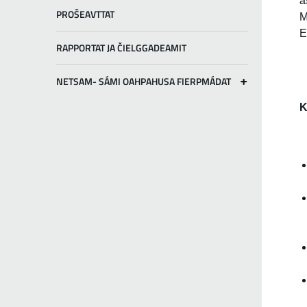
á
PROŠEAVTTAT
M
E
RAPPORTAT JA ČIELGGADEAMIT
NETSAM- SÁMI OAHPAHUSA FIERPMÁDAT
K