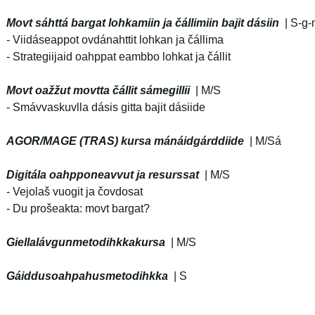
Movt sáhttá bargat lohkamiin ja čállimiin bajit dásiin
| S-g-n
- Viidáseappot ovdánahttit lohkan ja čállima
- Strategiijaid oahppat eambbo lohkat ja čállit
Movt oažžut movtta čállit sámegillii
| M/S
- Smávvaskuvlla dásis gitta bajit dásiide
AGOR/MAGE (TRAS) kursa mánáidgárddiide
| M/Sá
Digitála oahpponeavvut ja resurssat
| M/S
- Vejolaš vuogit ja čovdosat
- Du prošeakta: movt bargat?
Giellalávgunmetodihkkakursa
| M/S
Gáiddusoahpahusmetodihkka
| S