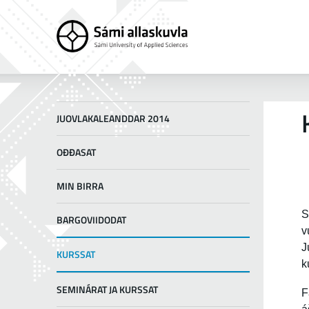
JUOVLAKALEANDDAR 2014
OĐĐASAT
MIN BIRRA
S
BARGOVIIDODAT
v
J
KURSSAT
k
SEMINÁRAT JA KURSSAT
F