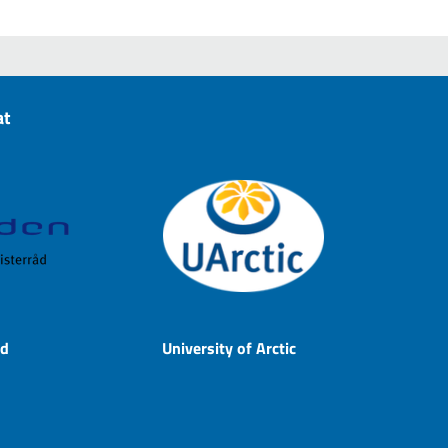
at
åd
University of Arctic