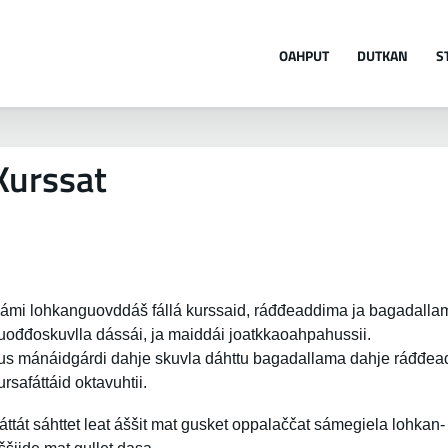
Jump to navigation
OAHPUT
DUTKAN
S
Kurssat
ámi lohkanguovddáš fállá kurssaid, ráđđeaddima ja bagadalla
uođđoskuvlla dássái, ja maiddái joatkkaoahpahussii.
us mánáidgárdi dahje skuvla dáhttu bagadallama dahje ráđđead
ursafáttáid oktavuhtii.
áttát sáhttet leat áššit mat gusket oppalaččat sámegiela lohkan-