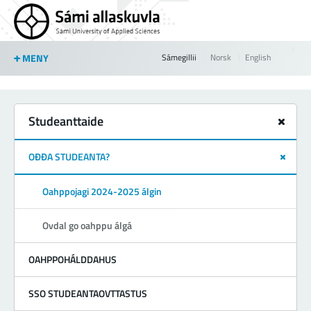
Jump to navigation
MENY
Sámegillii
Norsk
English
Studeanttaide
OĐĐA STUDEANTA?
Oahppojagi 2024-2025 álgin
Ovdal go oahppu álgá
OAHPPOHÁLDDAHUS
SSO STUDEANTAOVTTASTUS