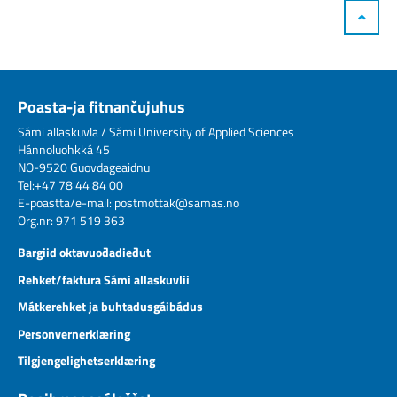
Poasta-ja fitnančujuhus
Sámi allaskuvla / Sámi University of Applied Sciences
Hánnoluohkká 45
NO-9520 Guovdageaidnu
Tel:+47 78 44 84 00
E-poastta/e-mail:
postmottak@samas.no
Org.nr: 971 519 363
Bargiid oktavuođadieđut
Rehket/faktura Sámi allaskuvlii
Mátkerehket ja buhtadusgáibádus
Personvernerklæring
Tilgjengelighetserklæring