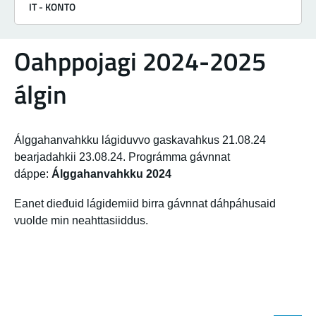
IT - KONTO
Oahppojagi 2024-2025
álgin
Álggahanvahkku lágiduvvo gaskavahkus 21.08.24
bearjadahkii 23.08.24. Prográmma gávnnat
dáppe:
Álggahanvahkku 2024
Eanet dieđuid lágidemiid birra gávnnat dáhpáhusaid
vuolde min neahttasiiddus.