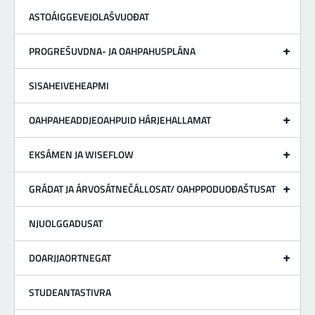
ASTOÁIGGEVEJOLAŠVUOĐAT
PROGREŠUVDNA- JA OAHPAHUSPLÁNA
SISAHEIVEHEAPMI
OAHPAHEADDJEOAHPUID HÁRJEHALLAMAT
EKSÁMEN JA WISEFLOW
GRÁDAT JA ÁRVOSÁTNEČÁLLOSAT/ OAHPPODUOĐAŠTUSAT
NJUOLGGADUSAT
DOARJJAORTNEGAT
STUDEANTASTIVRA