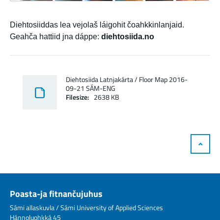
Diehtosiiddas lea vejolaš láigohit čoahkkinlanjaid.
Geahča hattiid jna dáppe:
diehtosiida.no
Diehtosiida Latnjakárta / Floor Map 2016-
09-21 SÁM-ENG
Filesize:
2638 KB
Poasta-ja fitnančujuhus
Sámi allaskuvla / Sámi University of Applied Sciences
Hánnoluohkká 45