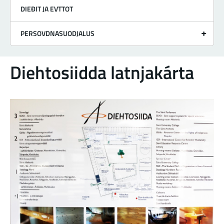
DIEĐIT JA EVTTOT
PERSOVDNASUODJALUS
Diehtosiidda latnjakárta