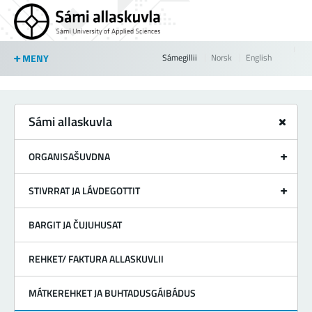
Jump to navigation
MENY
Sámegillii
Norsk
English
Sámi allaskuvla
ORGANISAŠUVDNA
STIVRRAT JA LÁVDEGOTTIT
BARGIT JA ČUJUHUSAT
REHKET/ FAKTURA ALLASKUVLII
MÁTKEREHKET JA BUHTADUSGÁIBÁDUS