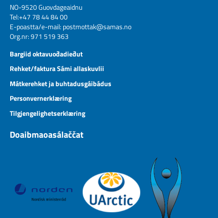
NO-9520 Guovdageaidnu
Tel:+47 78 44 84 00
E-poastta/e-mail:
postmottak@samas.no
Org.nr: 971 519 363
Bargiid oktavuođadieđut
Rehket/faktura Sámi allaskuvlii
Mátkerehket ja buhtadusgáibádus
Personvernerklæring
Tilgjengelighetserklæring
Doaibmaoasálaččat