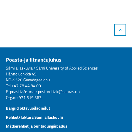
Poasta-ja fitnančujuhus
Sámi allaskuvla / Sámi University of Applied Sciences
Hánnoluohkká 45
NO-9520 Guovdageaidnu
Tel:+47 78 44 84 00
E-poastta/e-mail:
postmottak@samas.no
Org.nr: 971 519 363
Bargiid oktavuođadieđut
Rehket/faktura Sámi allaskuvlii
Mátkerehket ja buhtadusgáibádus