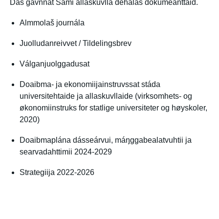
Dás gávnnat Sámi allaskuvlla dehálaš dokumeanttaid.
Almmolaš journála
Juolludanreivvet / Tildelingsbrev
Válganjuolggadusat
Doaibma- ja ekonomiijainstruvssat stáda
universitehtaide ja allaskuvllaide (virksomhets- og
økonomiinstruks for statlige universiteter og høyskoler,
2020)
Doaibmaplána dásseárvui, máŋggabealatvuhtii ja
searvadahttimii 2024-2029
Strategiija 2022-2026