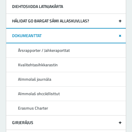
DIEHTOSIIDDA LATNJAKÁRTA
HÁLIDAT GO BARGAT SÁMI ALLASKUVLLAS?
DOKUMEANTTAT
Årsrapporter / Jahkeraporttat
Kvalitehtasihkkarastin
Almmolaš journála
Almmolaš ohcciidlisttut
Erasmus Charter
GIRJERÁJUS