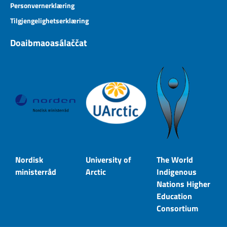
Personvernerklæring
Tilgjengelighetserklæring
Doaibmaoasálaččat
Nordisk
University of
The World
ministerråd
Arctic
Indigenous
Nations Higher
Education
Consortium