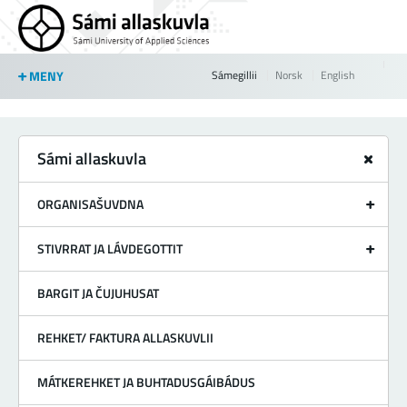
Jump to navigation
MENY
Sámegillii
Norsk
English
Sámi allaskuvla
ORGANISAŠUVDNA
STIVRRAT JA LÁVDEGOTTIT
BARGIT JA ČUJUHUSAT
REHKET/ FAKTURA ALLASKUVLII
MÁTKEREHKET JA BUHTADUSGÁIBÁDUS