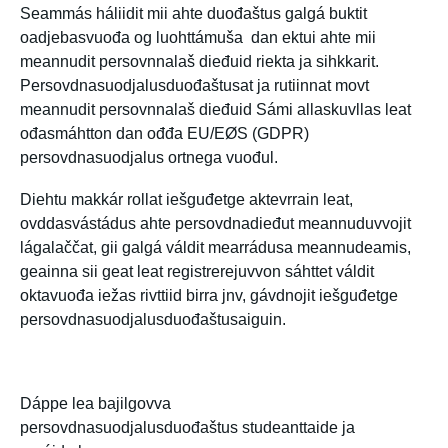
Seammás háliidit mii ahte duođaštus galgá buktit
oadjebasvuođa og luohttámuša dan ektui ahte mii
meannudit persovnnalaš dieđuid riekta ja sihkkarit.
Persovdnasuodjalusduođaštusat ja rutiinnat movt
meannudit persovnnalaš dieđuid Sámi allaskuvllas leat
ođasmáhtton dan ođđa EU/EØS (GDPR)
persovdnasuodjalus ortnega vuođul.
Diehtu makkár rollat iešguđetge aktevrrain leat,
ovddasvástádus ahte persovdnadieđut meannuduvvojit
lágalaččat, gii galgá váldit mearrádusa meannudeamis,
geainna sii geat leat registrerejuvvon sáhttet váldit
oktavuođa iežas rivttiid birra jnv, gávdnojit iešguđetge
persovdnasuodjalusduođaštusaiguin.
Dáppe lea bajilgovva
persovdnasuodjalusduođaštus studeanttaide ja