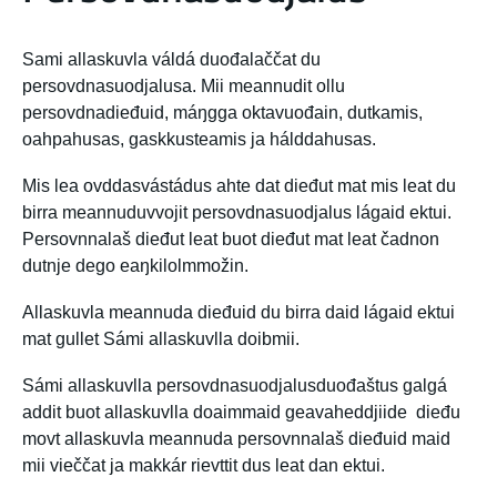
Sami allaskuvla váldá duođalaččat du
persovdnasuodjalusa. Mii meannudit ollu
persovdnadieđuid, máŋgga oktavuođain, dutkamis,
oahpahusas, gaskkusteamis ja hálddahusas.
Mis lea ovddasvástádus ahte dat dieđut mat mis leat du
birra meannuduvvojit persovdnasuodjalus lágaid ektui.
Persovnnalaš dieđut leat buot dieđut mat leat čadnon
dutnje dego eaŋkilolmmožin.
Allaskuvla meannuda dieđuid du birra daid lágaid ektui
mat gullet Sámi allaskuvlla doibmii.
Sámi allaskuvlla persovdnasuodjalusduođaštus galgá
addit buot allaskuvlla doaimmaid geavaheddjiide dieđu
movt allaskuvla meannuda persovnnalaš dieđuid maid
mii vieččat ja makkár rievttit dus leat dan ektui.