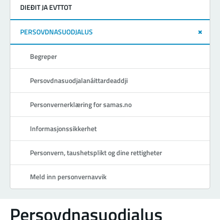
DIEĐIT JA EVTTOT
PERSOVDNASUODJALUS
Begreper
Persovdnasuodjalanáittardeaddji
Personvernerklæring for samas.no
Informasjonssikkerhet
Personvern, taushetsplikt og dine rettigheter
Meld inn personvernavvik
Persovdnasuodjalus