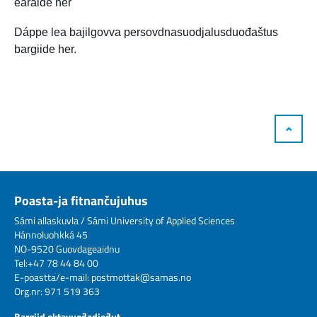
earáide
her
Dáppe lea bajilgovva persovdnasuodjalusduođaštus
bargiide
her.
Poasta-ja fitnančujuhus
Sámi allaskuvla / Sámi University of Applied Sciences
Hánnoluohkká 45
NO-9520 Guovdageaidnu
Tel:+47 78 44 84 00
E-poastta/e-mail:
postmottak@samas.no
Org.nr: 971 519 363
Bargiid oktavuođadieđut