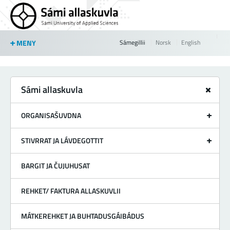
Jump to navigation
MENY
Sámegillii
Norsk
English
Sámi allaskuvla
ORGANISAŠUVDNA
STIVRRAT JA LÁVDEGOTTIT
BARGIT JA ČUJUHUSAT
REHKET/ FAKTURA ALLASKUVLII
MÁTKEREHKET JA BUHTADUSGÁIBÁDUS