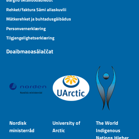
Rehket/faktura Sámi allaskuvlii
Mátkerehket ja buhtadusgáibádus
Personvernerklæring
Tilgjengelighetserklæring
Doaibmaoasálaččat
Nordisk
University of
The World
ministerråd
Arctic
Indigenous
Nations Higher